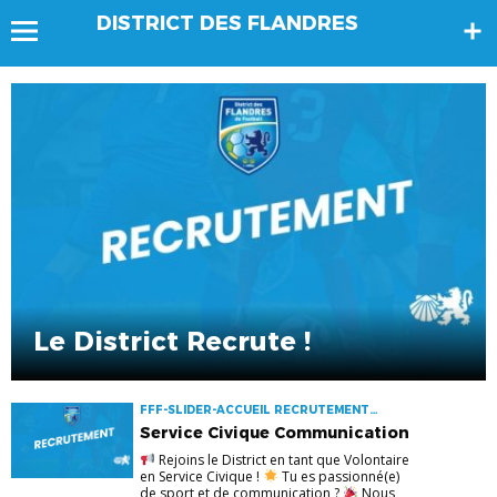
DISTRICT DES FLANDRES
Le District Recrute !
FFF-SLIDER-ACCUEIL RECRUTEMENT
SERVICES CIVIQUES
Service Civique Communication
Rejoins le District en tant que Volontaire
en Service Civique !
Tu es passionné(e)
de sport et de communication ?
Nous