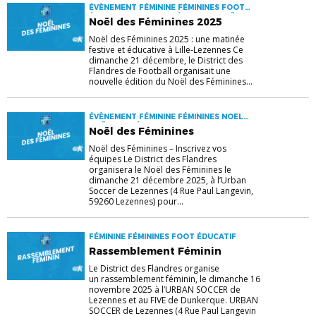
ÉVÈNEMENT FÉMININE FÉMININES FOOT
ÉDUCATIF FOOTBALL ÉDUCATIF NOËL DES
Noël des Féminines 2025
FÉMININES
Noël des Féminines 2025 : une matinée
festive et éducative à Lille-Lezennes Ce
dimanche 21 décembre, le District des
Flandres de Football organisait une
nouvelle édition du Noël des Féminines...
ÉVÈNEMENT FÉMININE FÉMININES NOEL
NOËL DES FÉMININES P'TI FOOT
Noël des Féminines
Noël des Féminines – Inscrivez vos
équipes Le District des Flandres
organisera le Noël des Féminines le
dimanche 21 décembre 2025, à l’Urban
Soccer de Lezennes (4 Rue Paul Langevin,
59260 Lezennes) pour...
FÉMININE FÉMININES FOOT ÉDUCATIF
Rassemblement Féminin
Le District des Flandres organise
un rassemblement féminin, le dimanche 16
novembre 2025 à l’URBAN SOCCER de
Lezennes et au FIVE de Dunkerque. URBAN
SOCCER de Lezennes (4 Rue Paul Langevin