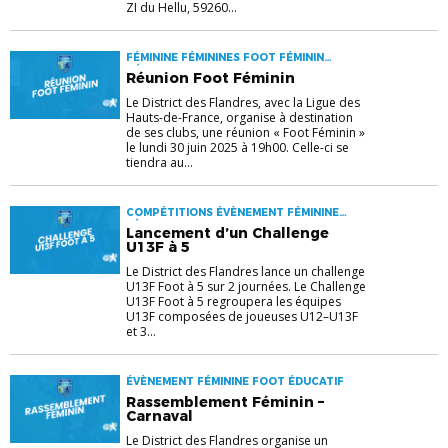
ZI du Hellu, 59260...
FÉMININE FÉMININES FOOT FÉMININ
RÉUNION D'INFORMATION
Réunion Foot Féminin
Le District des Flandres, avec la Ligue des
Hauts-de-France, organise à destination
de ses clubs, une réunion « Foot Féminin »
le lundi 30 juin 2025 à 19h00. Celle-ci se
tiendra au...
COMPÉTITIONS ÉVÈNEMENT FÉMININE
FÉMININES
Lancement d’un Challenge
U13F à 5
Le District des Flandres lance un challenge
U13F Foot à 5 sur 2 journées. Le Challenge
U13F Foot à 5 regroupera les équipes
U13F composées de joueuses U12–U13F
et 3...
ÉVÈNEMENT FÉMININE FOOT ÉDUCATIF
Rassemblement Féminin –
Carnaval
Le District des Flandres organise un