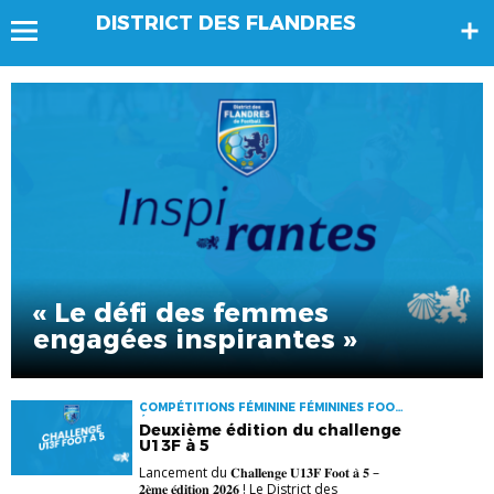
DISTRICT DES FLANDRES
« Le défi des femmes
engagées inspirantes »
COMPÉTITIONS FÉMININE FÉMININES FOOT
ÉDUCATIF
Deuxième édition du challenge
U13F à 5
Lancement du 𝐂𝐡𝐚𝐥𝐥𝐞𝐧𝐠𝐞 𝐔𝟏𝟑𝐅 𝐅𝐨𝐨𝐭 𝐚̀ 𝟓 –
𝟐𝐞̀𝐦𝐞 𝐞́𝐝𝐢𝐭𝐢𝐨𝐧 𝟐𝟎𝟐𝟔 ! Le District des