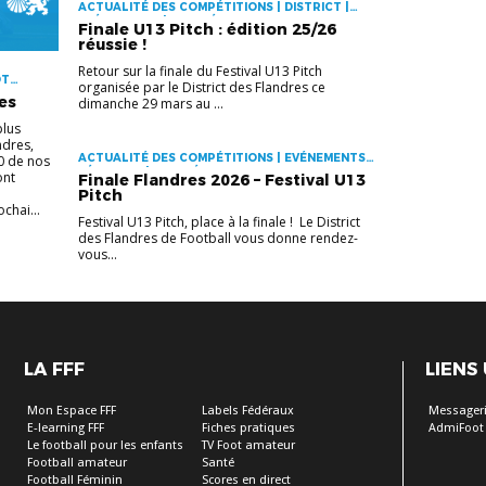
ACTUALITÉ DES COMPÉTITIONS | DISTRICT |
EVÉNEMENTS | FOOT ÉDUCATIF
Finale U13 Pitch : édition 25/26
réussie !
Retour sur la finale du Festival U13 Pitch
OT
organisée par le District des Flandres ce
es
dimanche 29 mars au ...
plus
ndres,
ACTUALITÉ DES COMPÉTITIONS | EVÉNEMENTS |
00 de nos
FÉMININES | FOOT ÉDUCATIF
ont
Finale Flandres 2026 – Festival U13
Pitch
chai...
Festival U13 Pitch, place à la finale ! Le District
des Flandres de Football vous donne rendez-
vous...
LA FFF
LIENS
Mon Espace FFF
Labels Fédéraux
Messageri
E-learning FFF
Fiches pratiques
AdmiFoot
Le football pour les enfants
TV Foot amateur
Football amateur
Santé
Football Féminin
Scores en direct