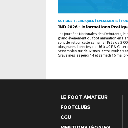
ACTIONS TECHNIQUES | EVÉNEMENTS | FO
ÉDUCATIF
JND 2026 – Informations Pratiqu
Les Journées Nationales des Débutants, le 
grand événement du foot animation en Fla
sont de retour cette semaine ! Près de 3 0
plus jeunes licenciés, de U6 à U9 F & G, ser
rassemblés sur deux sites, entre Roubaix et
Gravelines les jeudi 14 et samedi 16 mai pro
LE FOOT AMATEUR
FOOTCLUBS
CGU
MENTIONS LÉGALES