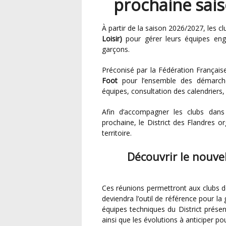
prochaine sais
À partir de la saison 2026/2027, les c
Loisir)
pour gérer leurs équipes enga
garçons.
Préconisé par la Fédération Françai
Foot
pour l’ensemble des démarche
équipes, consultation des calendriers, 
Afin d’accompagner les clubs dans cette transition et de préparer au mieux la saison
prochaine, le District des Flandres o
territoire.
Découvrir le nouvel
Ces réunions permettront aux clubs de découvrir le fonctionnement de la plateforme FAL, qui
deviendra l’outil de référence pour la
équipes techniques du District prése
ainsi que les évolutions à anticiper p