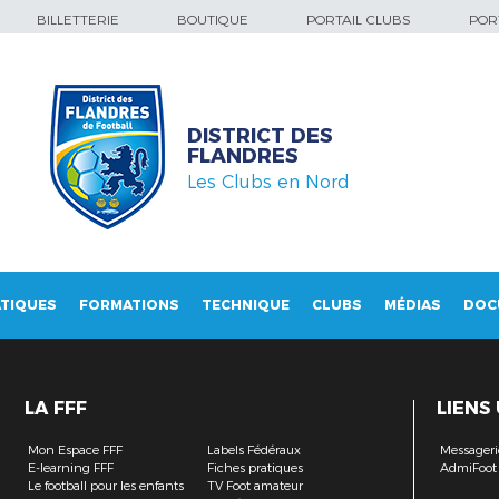
BILLETTERIE
BOUTIQUE
PORTAIL CLUBS
PORT
DISTRICT DES
FLANDRES
Les Clubs en Nord
TIQUES
FORMATIONS
TECHNIQUE
CLUBS
MÉDIAS
DOC
LA FFF
LIENS
Mon Espace FFF
Labels Fédéraux
Messageri
E-learning FFF
Fiches pratiques
AdmiFoot
Le football pour les enfants
TV Foot amateur