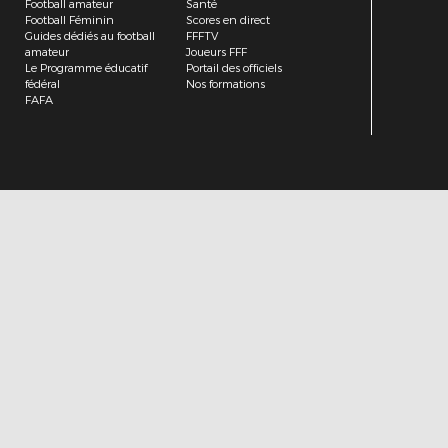
Football amateur
Santé
Football Féminin
Scores en direct
Guides dédiés au football
FFFTV
amateur
Joueurs FFF
Le Programme éducatif
Portail des officiels
fédéral
Nos formations
FAFA