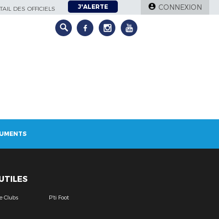
J'ALERTE
CONNEXION
AIL DES OFFICIELS
UMENTS
 UTILES
e Clubs
P’ti Foot