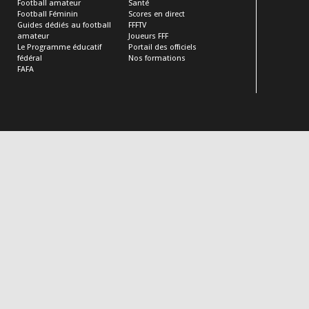
Football amateur
Santé
Football Féminin
Scores en direct
Guides dédiés au football
FFFTV
amateur
Joueurs FFF
Le Programme éducatif
Portail des officiels
fédéral
Nos formations
FAFA