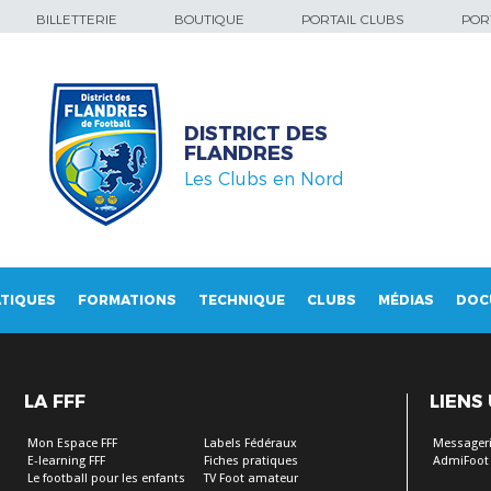
BILLETTERIE
BOUTIQUE
PORTAIL CLUBS
PORT
DISTRICT DES
FLANDRES
Les Clubs en Nord
TIQUES
FORMATIONS
TECHNIQUE
CLUBS
MÉDIAS
DOC
LA FFF
LIENS
Mon Espace FFF
Labels Fédéraux
Messageri
E-learning FFF
Fiches pratiques
AdmiFoot
Le football pour les enfants
TV Foot amateur