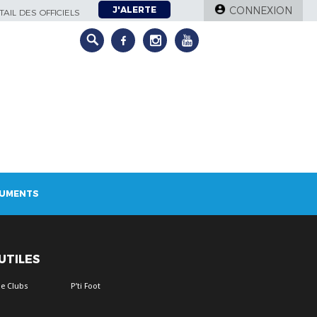
J'ALERTE
CONNEXION
AIL DES OFFICIELS
UMENTS
 UTILES
e Clubs
P’ti Foot