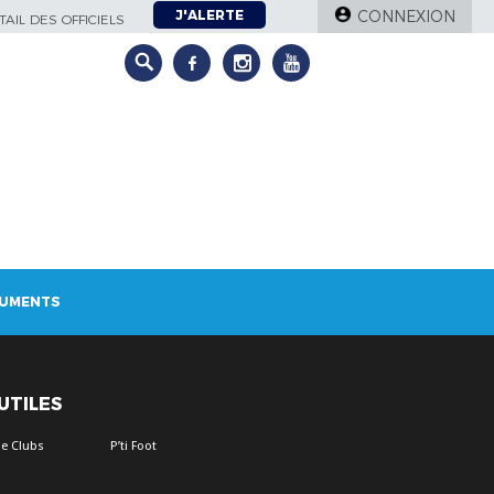
J'ALERTE
CONNEXION
AIL DES OFFICIELS
UMENTS
 UTILES
e Clubs
P’ti Foot