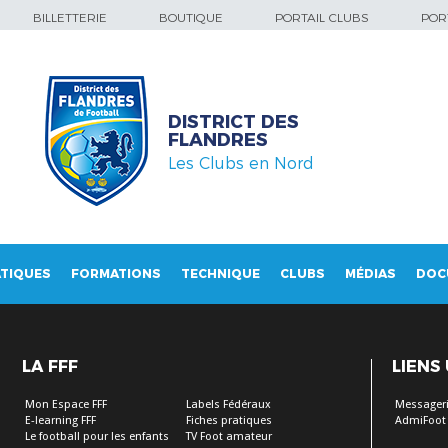
BILLETTERIE
BOUTIQUE
PORTAIL CLUBS
PORT
DISTRICT DES
FLANDRES
Les Clubs en Nord
TIQUES
FORMATIONS
TECHNIQUE
CLUBS
MÉDIAS
DOC
LA FFF
LIENS
Mon Espace FFF
Labels Fédéraux
Messageri
E-learning FFF
Fiches pratiques
AdmiFoot
Le football pour les enfants
TV Foot amateur