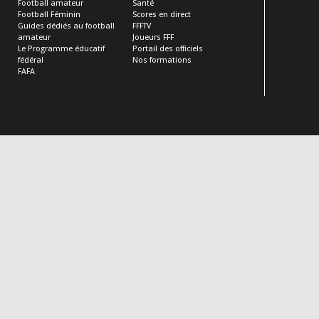
Football amateur
Santé
Football Féminin
Scores en direct
Guides dédiés au football
FFFTV
amateur
Joueurs FFF
Le Programme éducatif
Portail des officiels
fédéral
Nos formations
FAFA